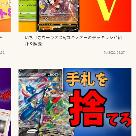
テ
いちげきウーラオスV/ユキノオーのデッキレシピ紹
介＆解説
.31
2021.08.27