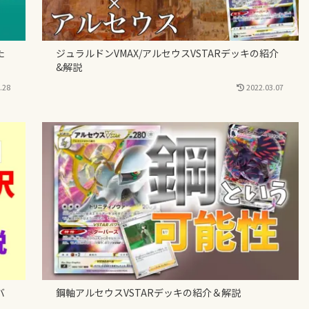
た
ジュラルドンVMAX/アルセウスVSTARデッキの紹介
&解説
.28
2022.03.07
バ
鋼軸アルセウスVSTARデッキの紹介＆解説