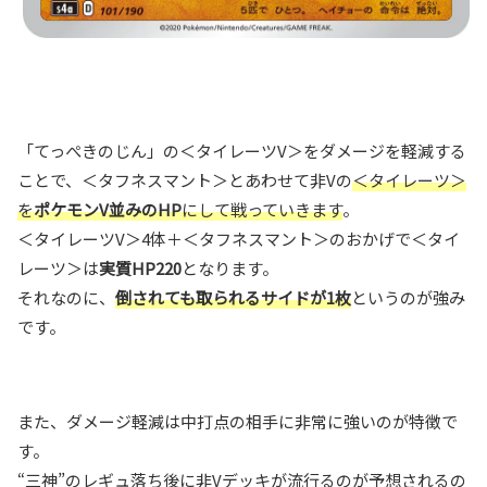
「てっぺきのじん」の＜タイレーツV＞をダメージを軽減する
ことで、＜タフネスマント＞とあわせて非Vの
＜タイレーツ＞
を
ポケモンV並みのHP
にして戦っていきます
。
＜タイレーツV＞4体＋＜タフネスマント＞のおかげで＜タイ
レーツ＞は
実質HP220
となります。
それなのに、
倒されても取られるサイドが1枚
というのが強み
です。
また、ダメージ軽減は中打点の相手に非常に強いのが特徴で
す。
“三神”のレギュ落ち後に非Vデッキが流行るのが予想されるの