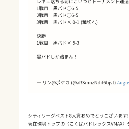
レギュ落ちる前にこいつとトーナメント通過
1戦目 黒バド◯6-5
2戦目 黒バド◯6-5
3戦目 黒バド× 0-1 (種切れ)
決勝
1戦目 黒バド× 5-3
黒バドしか踏まん！
— リン@ポケカ (@aRSmnzNdif6bjst)
Augus
シティリーグベスト8入賞おめでとうございます‼︎
現在環境トップの〈こくばバドレックスVMAX