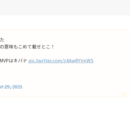
た
の意味もこめて載せとこ！
MVPはキバナ
pic.twitter.com/z4AwRYImWS
t 29, 2021