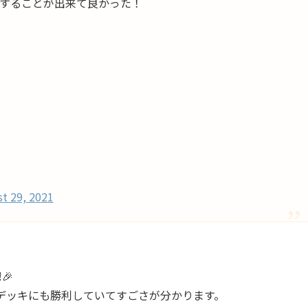
することが出来て良かった！
t 29, 2021
🎉
〉デッキにも勝利していてすごさが分かります。