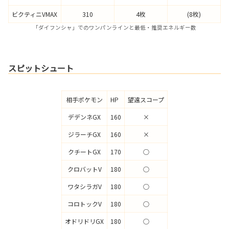
ビクティニVMAX
310
4枚
(8枚)
「ダイフンシャ」でのワンパンラインと最低・推奨エネルギー数
スピットシュート
相手ポケモン
HP
望遠スコープ
デデンネGX
160
×
ジラーチGX
160
×
クチートGX
170
○
クロバットV
180
○
ワタシラガV
180
○
コロトックV
180
○
オドリドリGX
180
○