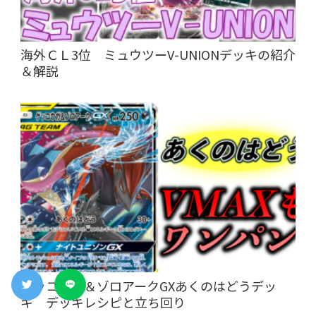
海外ＣＬ3位 ミュウツーV-UNIONデッキの紹介
＆解説
ゲッコウガ＆ゾロアークGXあくのはどうデッ
キ デッキレシピと立ち回り