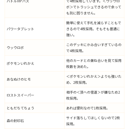
バトルVIPパス
で4枚採用しています。＜ウッウロ
ボ＞でトラッシュできるので余って
も別に困りません。
簡単に使えて手札を減らすこともで
パワータブレット
きるので4枚採用。そもそも普通に
強い。
このデッキにかみ合いすぎているの
ウッウロボ
で4枚採用。
他のカードとの兼ね合いを見て採用
ポケモンいれかえ
枚数を決めた。
＜ポケモンいれかえ＞よりも強いた
あなぬけのヒモ
め、2枚採用。
相手の＜頂への雪道＞が嫌なため2
ロストスイーパー
枚採用。
ともだちてちょう
あれば便利なので1枚採用。
サイド落ちしてほしくないので2枚
森の封印石
採用。