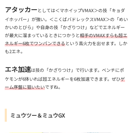
アタッカー
としては＜マホイップVMAX＞の技「キョダ
イホッパー」が強い。＜こくばバドレックスVMAX＞の「めい
かいのとびら」や自身の技「かざりつけ」などでエネルギー
が最大に溜まっているときにつかうと
相手のVMAXすらも超エ
ネルギー6枚でワンパンできる
という高火力を出せます。しか
も2エネ。
エネ加速
は技の「かざりつけ」で行います。ベンチにポ
ケモンが6体いれば超エネルギーを6枚加速できます。ぜひ
ゲ
ーム序盤に狙いたい
ですね。
ミュウツー＆ミュウGX