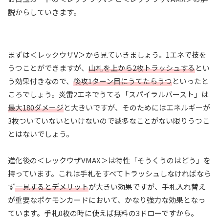
説からしていきます。
まずは＜レックウザV＞から見ていきましょう。1エネで技を
うつことができますが、
山札を上から2枚トラッシュする
とい
う効果付きなので、
後攻1ターン目にうてたらうつ
といったと
ころでしょう。炎雷2エネでうてる「スパイラルバースト」は
最大180ダメージ
と大きいですが、そのためにはエネルギーが
3枚ついていないといけないので滅多なことがない限りうつこ
とはないでしょう。
進化後の＜レックウザVMAX＞は特性「そうくうのはどう」を
持っています。これは手札をすべてトラッシュしなければなら
ず
一見するとデメリット
が大きい効果ですが、手札入れ替え
が重要なポケモンカードにおいて、かなり強力な効果となっ
ています。手札0枚の時に使えば無料の3ドローですから。