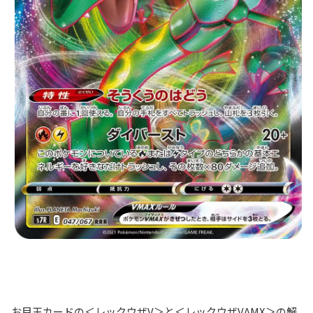
お目玉カードの＜レックウザV＞と＜レックウザVAMX＞の解